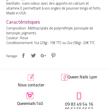
bienfaits : sans odeur, avec des apports en calcium et
vitamine E permettant à vos ongles de pousser longs et forts.
Made in USA.
Caractéristiques
Composition
:
Méthacrylate de polyméthyle, peroxyde de
benzoyle, pigments
Couleur
:
Rose
Conditionnement 1oz (29g)
:
15€ TTC ou 2oz (58g) : 20€ TTC
Partager
Queen Nails Lyon
Nous contacter
Queennails140
09 83 49 54 16
06 52 55 56 57